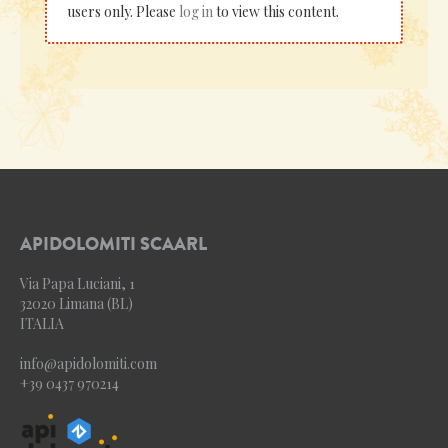
users only. Please
log in
to view this content.
APIDOLOMITI SCAARL
Via Papa Luciani, 1
32020 Limana (BL)
ITALIA
info@apidolomiti.com
+39 0437 970214