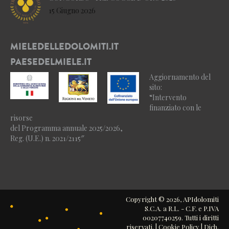
15 Giugno 2026
MIELEDELLEDOLOMITI.IT
PAESEDELMIELE.IT
Aggiornamento del
sito:
“Intervento
finanziato con le
risorse
del Programma annuale 2025/2026,
Reg. (U.E.) n. 2021/2115″
Copyright © 2026, APIdolomiti
S.C.A. a R.L. - C.F. e P.IVA
00207740259. Tutti i diritti
riservati. |
Cookie Policy
|
Dich.