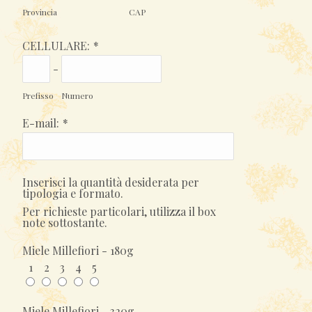
Provincia
CAP
CELLULARE:
*
-
Prefisso
Numero
E-mail:
*
Inserisci la quantità desiderata per
tipologia e formato.
Per richieste particolari, utilizza il box
note sottostante.
Miele Millefiori - 180g
1
2
3
4
5
Miele Millefiori - 320g