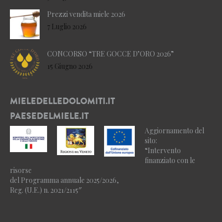
Prezzi vendita miele 2026
7 Luglio 2026
CONCORSO “TRE GOCCE D’ORO 2026”
15 Giugno 2026
MIELEDELLEDOLOMITI.IT
PAESEDELMIELE.IT
Aggiornamento del
sito:
“Intervento
finanziato con le
risorse
del Programma annuale 2025/2026,
Reg. (U.E.) n. 2021/2115″