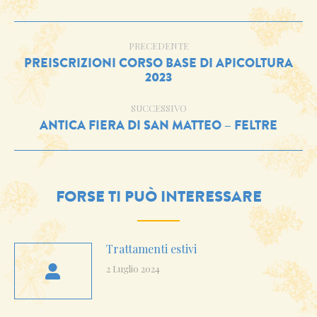
Facebook
Twitter
WhatsApp
LinkedIn
NAVIGA
TRA
PRECEDENTE
PREISCRIZIONI CORSO BASE DI APICOLTURA
I
Post
2023
POST
precedente:
SUCCESSIVO
ANTICA FIERA DI SAN MATTEO – FELTRE
Prossimo
post:
FORSE TI PUÒ INTERESSARE
Trattamenti estivi
2 Luglio 2024