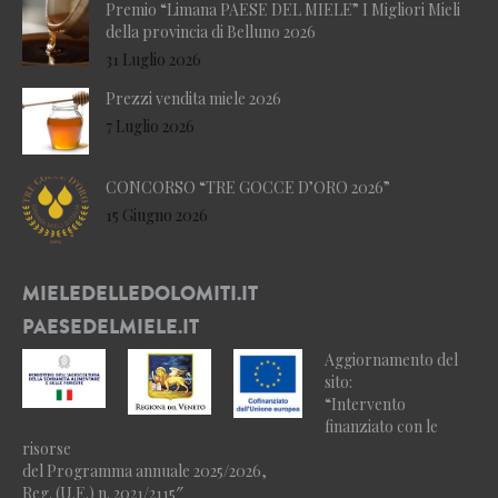
Premio “Limana PAESE DEL MIELE” I Migliori Mieli
della provincia di Belluno 2026
31 Luglio 2026
Prezzi vendita miele 2026
7 Luglio 2026
CONCORSO “TRE GOCCE D’ORO 2026”
15 Giugno 2026
MIELEDELLEDOLOMITI.IT
PAESEDELMIELE.IT
Aggiornamento del
sito:
“Intervento
finanziato con le
risorse
del Programma annuale 2025/2026,
Reg. (U.E.) n. 2021/2115″