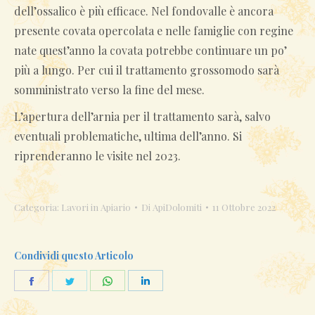
dell’ossalico è più efficace. Nel fondovalle è ancora
presente covata opercolata e nelle famiglie con regine
nate quest’anno la covata potrebbe continuare un po’
più a lungo. Per cui il trattamento grossomodo sarà
somministrato verso la fine del mese.
L’apertura dell’arnia per il trattamento sarà, salvo
eventuali problematiche, ultima dell’anno. Si
riprenderanno le visite nel 2023.
Categoria:
Lavori in Apiario
Di
ApiDolomiti
11 Ottobre 2022
Condividi questo Articolo
Condividi
Condividi
Condividi
Condividi
su
su
su
su